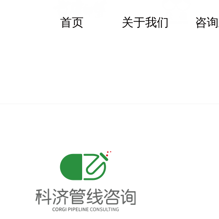
首页
关于我们
咨询