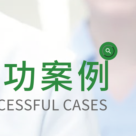
search