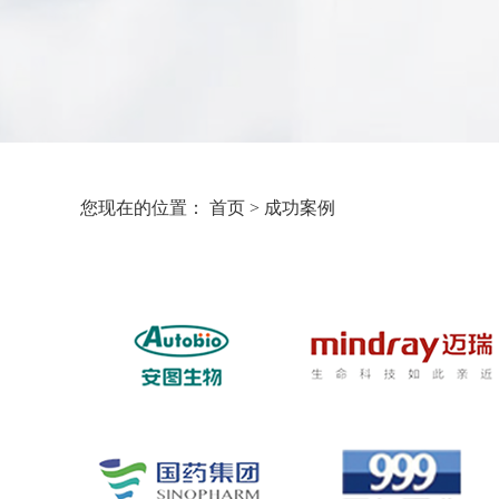
您现在的位置：
首页
>
成功案例