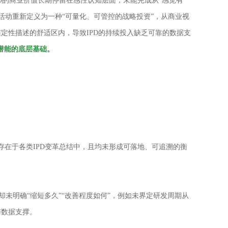
PD的商业价值长期停留在感性认知层面，未能完成从“感觉有
术活动重新定义为一种“可量化、可管控的战略投资”，从商业视
定性描述的舒适区内，导致IPD的持续投入缺乏可靠的数据支
业潜能的底层基础。
存在于各类IPD变革总结中，且均未形成可落地、可追溯的衡
却未明确“缩短多久”“改善程度如何”，例如未界定研发周期从
与数据支撑。