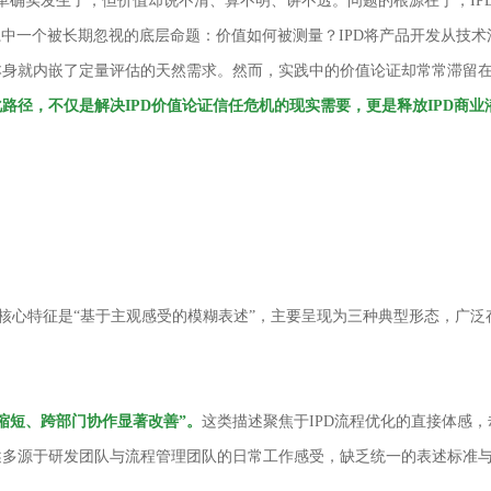
变革确实发生了，但价值却说不清、算不明、讲不透。问题的根源在于，I
体系中一个被长期忽视的底层命题：价值如何被测量？IPD将产品开发从技
身就内嵌了定量评估的天然需求。然而，实践中的价值论证却常常滞留在
化路径，不仅是解决IPD价值论证信任危机的现实需要，更是释放IPD商
核心特征是“基于主观感受的模糊表述”，主要呈现为三种典型形态，广泛
缩短、跨部门协作显著改善”。
这类描述聚焦于IPD流程优化的直接体感，
述多源于研发团队与流程管理团队的日常工作感受，缺乏统一的表述标准