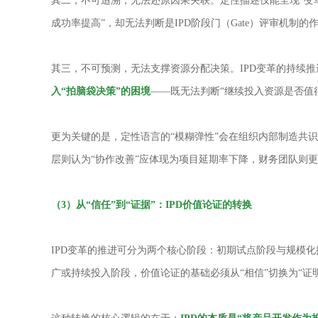
其二，不可追溯，无法还原因果关联。定性描述仅能呈现“变革
成功率提高”，却无法判断是IPD阶段门（Gate）评审机
其三，不可预测，无法支撑资源分配决策。IPD变革的持续
入“拍脑袋决策”的困境
——既无法判断“继续投入资源是否值
更为关键的是，定性语言的“模糊弹性”会在组织内部制造共
层则认为“协作改善”应体现为项目延期率下降，财务团队则
（
3
）从
“信任”到“证据”：
IPD
价值论证的转换
IPD变革的推进可分为两个核心阶段：初期试点阶段与规模化
广或持续投入阶段，价值论证的基础必须从“相信”切换为“证明